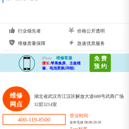
行业领先者
价格公开透明
维修质量保障
急速优质服务
免 费
维修客服
iPhone
擅长:
苹果换屏、主板维
预 约
修、电池更换[详细]
维修
湖北省武汉市江汉区解放大道688号武商广场
网点
32层3214室
营业时间
400-119-8500
全年无休 08:00-20:30
Tags标签